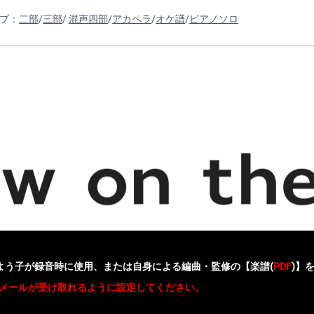
ナップ：
二部
/
三部
/
混声四部
/
アカペラ
/
オケ譜
/
ピアノソロ
よう子が録音時に使用、または自身による編曲・監修の【楽譜(
PDF
)】
sからのメールが受け取れるように設定してください。