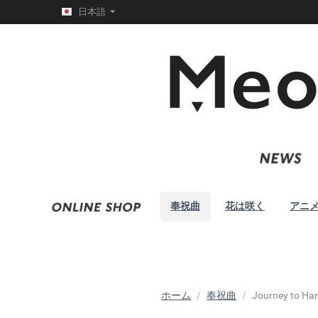
日本語
奉祝曲
花は咲く
アニ
ホーム
/
奉祝曲
/
Journey to