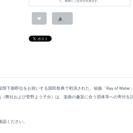
て、簡単にご注文が出来ます。
陛下御即位をお祝いする国民祭典で初演された、組曲「Ray of Water」の第
益（弊社および菅野よう子分）は、楽曲の趣旨に合う団体等への寄付を
確認ください。