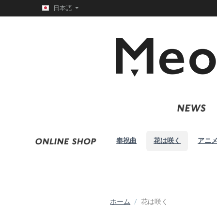
日本語
奉祝曲
花は咲く
アニ
ホーム
/
花は咲く