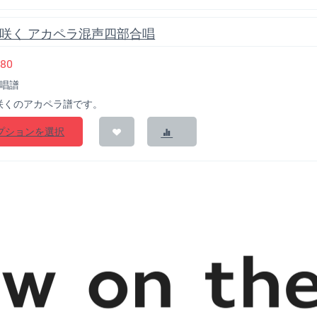
咲く アカペラ混声四部合唱
980
合唱譜
咲くのアカペラ譜です。
プションを選択