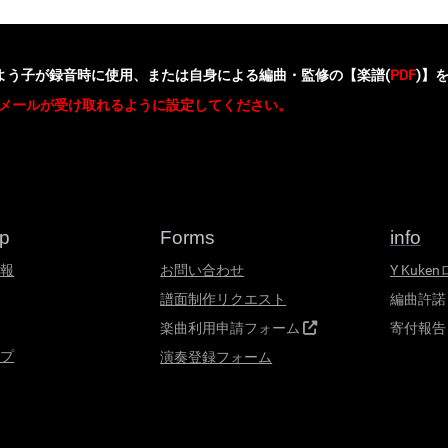
よう子が録音時に使用、または自身による編曲・監修の【楽譜(
PDF
)】
sからのメールが受け取れるように設定してください。
op
Forms
info
情報
お問い合わせ
Y Kuke
譜面制作リクエスト
編曲許諾
楽曲利用申請フォーム
寄付報告
ップ
演奏登録フォーム