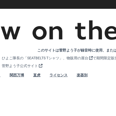
このサイトは菅野よう子が録音時に使用、または
ひよこ隊長の「SEATBELTS Tシャツ」、
物販用の屋台
で期間限定販
菅野よう子公式サイト
メ
関西万博
直虎
ライセンス
楽器別