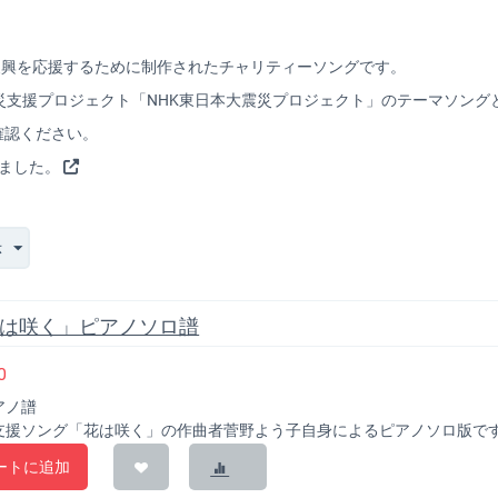
復興を応援するために制作されたチャリティーソングです。
る震災支援プロジェクト「NHK東日本大震災プロジェクト」のテーマソン
確認ください。
作しました。
示
は咲く」ピアノソロ譜
0
ピアノ譜
支援ソング「花は咲く」の作曲者菅野よう子自身によるピアノソロ版です。
ートに追加