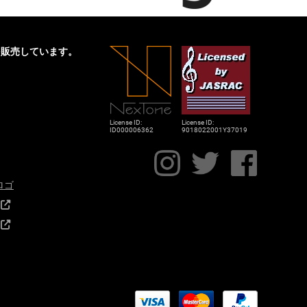
を販売しています。
License ID:
License ID:
ID000006362
9018022001Y37019
nロゴ