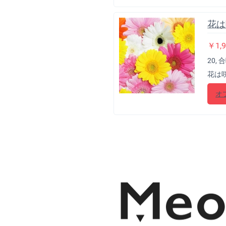
花は
￥
1,
20, 
花は
オ