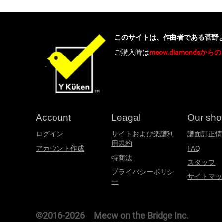
このサイトは、作曲者である菅野
ご購入時は
meow.diamond
Account
Leagal
Our sh
ログイン
サイトおよび楽譜利
譜面訂正
用規約
アカウント作成
FAQ
特商法
スタッフ
プライバシーポリシ
サイトマ
ー
©2016-
2026
Meow on the Bridge Inc.