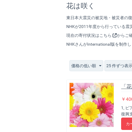
花は咲く
東日本大震災の被災地・被災者の
NHKが2011年度から行ってい
現在の寄付状況は
こちら
からご
NHKさんがInternational版を制
価格の低い順
25 件ずつ表
「花
￥
40
1, 
復興
カ