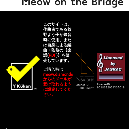
このサイトは、
作曲者である菅
野よう子が録音
時に使用、また
は自身による編
曲・監修の【楽
譜(
PDF
)】を販
売しています。
ご購入時は
meow.diamonds
からのメールが
受け取れるよう
License ID:
License ID:
9018022001Y37019
ID000006362
に設定してくだ
さい。