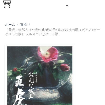
ホーム
/
直虎
/
「天虎」全部入り〜虎の威/虎の子/虎の女/虎の尾（ピアノ+オー
ケストラ版） フルスコアとパート譜