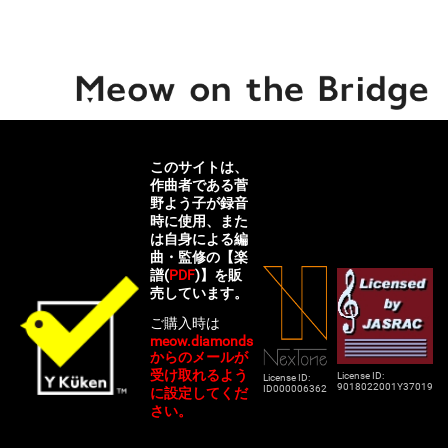
このサイトは、
作曲者である菅
野よう子が録音
時に使用、また
は自身による編
曲・監修の【楽
譜(
PDF
)】を販
売しています。
ご購入時は
meow.diamonds
からのメールが
受け取れるよう
License ID:
License ID:
9018022001Y37019
ID000006362
に設定してくだ
さい。