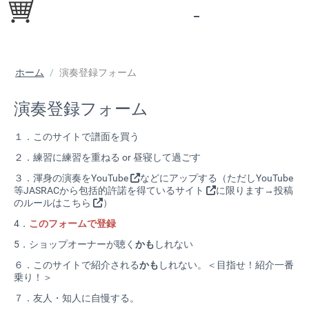
ホーム
/
演奏登録フォーム
演奏登録フォーム
１．このサイトで譜面を買う
２．練習に練習を重ねる or 昼寝して過ごす
３．渾身の演奏を
YouTube
などにアップする（ただしYouTube
等
JASRACから包括的許諾を得ているサイト
に限ります→
投稿
のルールはこちら
）
4．
このフォームで登録
5．ショップオーナーが聴く
かも
しれない
６．このサイトで紹介される
かも
しれない。＜目指せ！紹介一番
乗り！＞
７．友人・知人に自慢する。